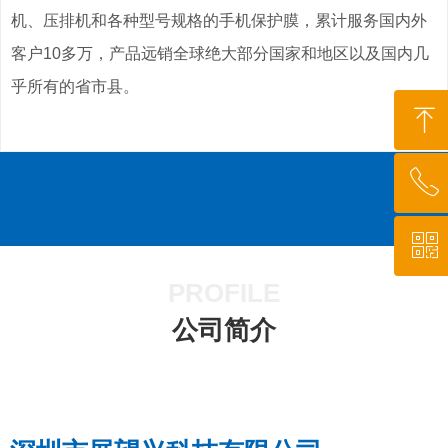
机、压排机和各种型号规格的手机保护膜，累计服务国内外
客户10多万，产品远销全球绝大部分国家和地区以及国内几
乎所有的省市县。
ꁸ
ꂅ
回到顶部
ꀥ
18576756881
PROFILE
扫码联系客服
公司简介