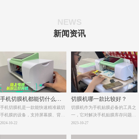
NEWS
新闻资讯
手机切膜机都能切什么类
切膜机哪一款比较好？
手机切膜机是一款能快速精准裁切
切膜机作为手机贴膜必备的工具之
型的手机膜
手机膜的设备，支持屏幕膜、背
一，它对解决手机贴膜库存问题起
膜、边框膜等多种类型，满足不同
到了不可替代的作用，那么我们又
2024-10-22
2023-10-27
手机及数码设备的个性化保护需
该如何选购一款适合自己的切膜机
求，广泛适用于手机门店和创业
呢？小编根据多年的切膜机使用经