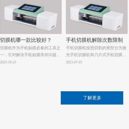
者。
验，综合性能、外观和质量等几个
方面做比较，希望能做一些参考。
切膜机哪一款比较好？
手机切膜机解除次数限制
切膜机作为手机贴膜必备的工具之
手机切膜机按照切割的类型分为激
一，它对解决手机贴膜库存问题起
光手机切膜机和刀片式手机切膜
到了不可替代的作用，那么我们又
机，而刀片式手机切膜机因其体积
2023-10-23
2023-07-05
该如何选购一款适合自己的切膜机
小、重量轻、静音环保、近年来深
呢？小编根据多年的切膜机使用经
受客户的欢迎，我们知道，手机切
验，综合性能、外观和质量等几个
膜机工作原理主要是依赖服务器后
方面做比较，希望能做一些参考。
台内置的大量手机膜的图纸，根据
客户需要贴的膜的型号和膜的类
了解更多
型，选取合适的图纸，给客户贴
膜。